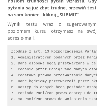
Poziom trudności pytań wzrasta. Gdy
pytania są już zbyt trudne, przewiń test
na sam koniec i kliknij „SUBMIT”
.
Wynik testu wraz z sugerowanym
poziomem kursu otrzymasz na swój
adres e-mail.
Zgodnie z art. 13 Rozporządzenia Parlamentu 
1. Administratorem podanych przez Panią/Pana 
2. Dane osobowe będą przetwarzane w celach: 
3. Podanie przez Panią/Pana danych osobowych
4. Podstawa prawna przetwarzania danych: art
5. Dane będziemy przetwarzali przez okres: 1.
6. Dostęp do danych będą posiadać osoby upowa
7. Posiada Pani/Pan prawo dostępu do treści 
8. Ma Pani/Pan prawo do wniesienia skargi do