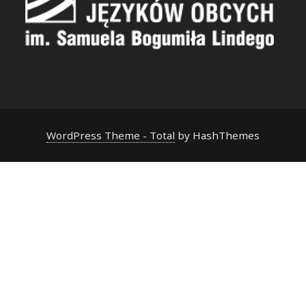
WordPress Theme - Total
by HashThemes