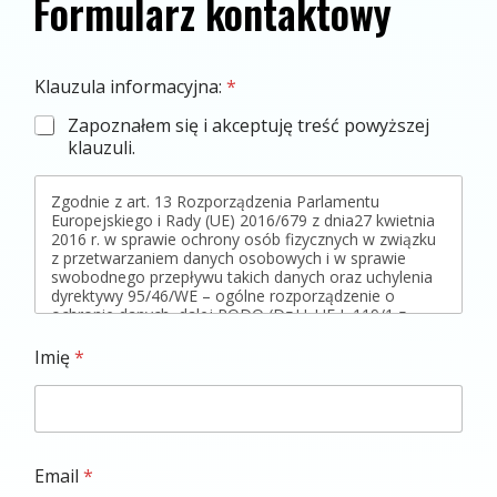
Formularz kontaktowy
Klauzula informacyjna:
*
Zapoznałem się i akceptuję treść powyższej
klauzuli.
Zgodnie z art. 13 Rozporządzenia Parlamentu
Europejskiego i Rady (UE) 2016/679 z dnia27 kwietnia
2016 r. w sprawie ochrony osób fizycznych w związku
z przetwarzaniem danych osobowych i w sprawie
swobodnego przepływu takich danych oraz uchylenia
dyrektywy 95/46/WE – ogólne rozporządzenie o
ochronie danych, dalej RODO (Dz.U. UE L 119/1 z
04.05.2016) informujemy, że:
1. Administratorem podanych przez Panią/Pana
Imię
*
danych osobowych będzie Verbum Sp. z o.o. z siedzibą
przy ul. Różanej 17A, 61-577 Poznań; NIP: 778-11-74-
246 REGON 630709593
2. Dane osobowe będą przetwarzane w celach: dane
osobowe będą przetwarzane w celu: udzielania
informacji nt. oferty kursów Wyższej Szkoły Języków
Email
*
Obcych im. Samuela Bogumiła Lindego.