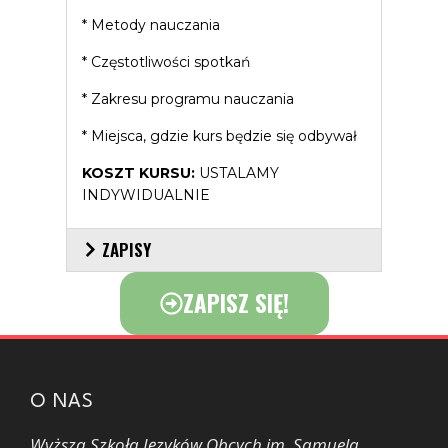
* Metody nauczania
* Częstotliwości spotkań
* Zakresu programu nauczania
* Miejsca, gdzie kurs będzie się odbywał
KOSZT KURSU:
USTALAMY
INDYWIDUALNIE
ZAPISY
ZAPISZ SIĘ!
O NAS
Wyższa Szkoła Języków Obcych im. Samuela